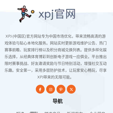
XPJ·(中国区)官方网站专为中国市场优化，带来流畅高清的游
戏体验与贴心本地化服务。网站实时更新游戏维护公告、热门
赛事前瞻、玩家排行榜以及积分商城兑换列表。提供多样化娱
乐选择，从经典体育博彩到创新电子游戏一应俱全。平台推出
限时赛事挑战、好友邀请奖励与节日特别活动，增强社交互动
乐趣。安全第一，采用多层防护技术，让玩家安心畅玩，尽享
XPJ带来的无限可能。
导航