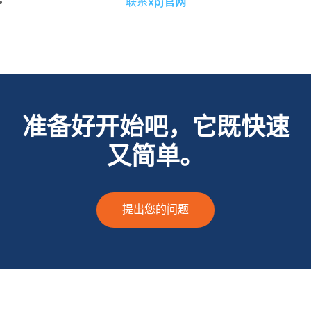
联系
xpj官网
准备好开始吧，它既快速
又简单。
提出您的问题