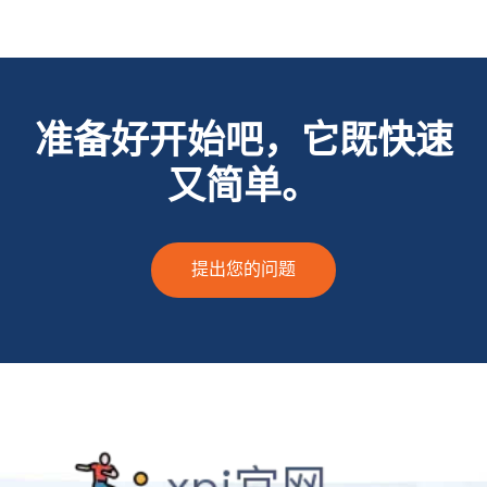
准备好开始吧，它既快速
又简单。
提出您的问题