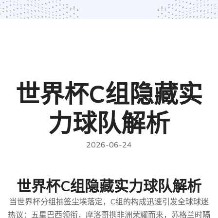
世界杯C组隐藏实
力球队解析
2026-06-24
世界杯C组隐藏实力球队解析
当世界杯分组抽签尘埃落定，C组的构成迅速引发全球球迷
热议：五星巴西领衔，摩洛哥携非洲荣耀而来，苏格兰时隔