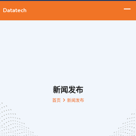
新闻发布
首页
新闻发布