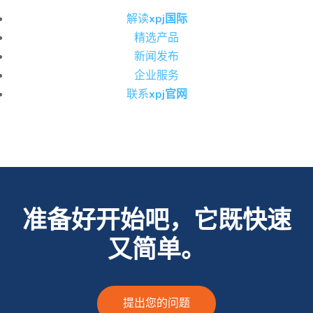
解读
xpj国际
精选产品
新闻发布
企业服务
联系
xpj官网
准备好开始吧，它既快速
又简单。
提出您的问题