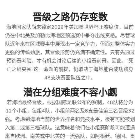
晋级之路仍存变数
海地国家队尚未锁定2026年美加墨世界杯正赛席位，目前
仍在中北美及加勒比海地区预选赛中争夺出线资格。尽管球
队近年来在区域赛事中展现出一定竞争力，但面对整体实力
更强的传统劲旅，其晋级形势仍充满不确定性。只有先通过
预选赛考验，才有机会讨论后续的小组赛前景。因此，“死
亡之组突围”这一命题的前提，仍取决于海地能否成功跻身
48支决赛圈队伍之中。
潜在分组难度不容小觑
若海地最终晋级，根据国际足联公布的赛制，48队将分为
12个小组，每组4队，小组前两名及8支最佳第三名晋级32
强。考虑到海地当前的世界排名和竞技水平，极有可能被划
入第二或第三档球队。这意味着他们在小组赛阶段可能遭遇
来自欧洲、南美或中北美的一流强队，如阿根廷、德国、墨