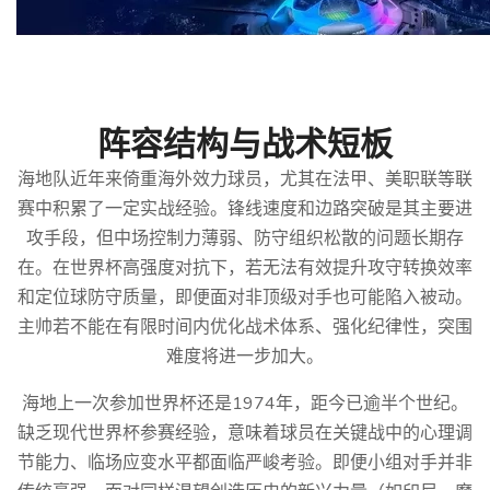
阵容结构与战术短板
海地队近年来倚重海外效力球员，尤其在法甲、美职联等联
赛中积累了一定实战经验。锋线速度和边路突破是其主要进
攻手段，但中场控制力薄弱、防守组织松散的问题长期存
在。在世界杯高强度对抗下，若无法有效提升攻守转换效率
和定位球防守质量，即便面对非顶级对手也可能陷入被动。
主帅若不能在有限时间内优化战术体系、强化纪律性，突围
难度将进一步加大。
海地上一次参加世界杯还是1974年，距今已逾半个世纪。
缺乏现代世界杯参赛经验，意味着球员在关键战中的心理调
节能力、临场应变水平都面临严峻考验。即便小组对手并非