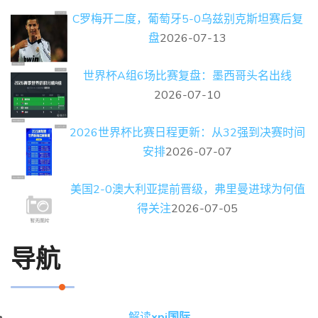
C罗梅开二度，葡萄牙5-0乌兹别克斯坦赛后复
盘
2026-07-13
世界杯A组6场比赛复盘：墨西哥头名出线
2026-07-10
2026世界杯比赛日程更新：从32强到决赛时间
安排
2026-07-07
美国2-0澳大利亚提前晋级，弗里曼进球为何值
得关注
2026-07-05
导航
解读
xpj国际