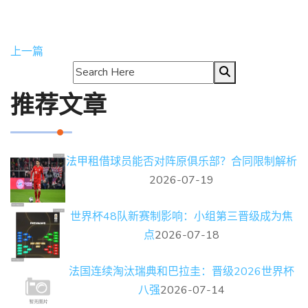
上一篇
推荐文章
法甲租借球员能否对阵原俱乐部？合同限制解析
2026-07-19
世界杯48队新赛制影响：小组第三晋级成为焦
点
2026-07-18
法国连续淘汰瑞典和巴拉圭：晋级2026世界杯
八强
2026-07-14