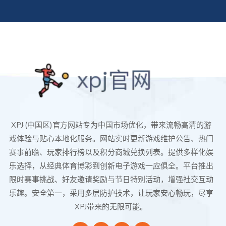
XPJ·(中国区)官方网站专为中国市场优化，带来流畅高清的游
戏体验与贴心本地化服务。网站实时更新游戏维护公告、热门
赛事前瞻、玩家排行榜以及积分商城兑换列表。提供多样化娱
乐选择，从经典体育博彩到创新电子游戏一应俱全。平台推出
限时赛事挑战、好友邀请奖励与节日特别活动，增强社交互动
乐趣。安全第一，采用多层防护技术，让玩家安心畅玩，尽享
XPJ带来的无限可能。