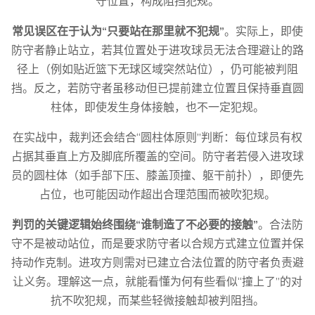
守位置，构成阻挡犯规。
常见误区在于认为“只要站在那里就不犯规”
。实际上，即使
防守者静止站立，若其位置处于进攻球员无法合理避让的路
径上（例如贴近篮下无球区域突然站位），仍可能被判阻
挡。反之，若防守者虽移动但已提前建立位置且保持垂直圆
柱体，即使发生身体接触，也不一定犯规。
在实战中，裁判还会结合“圆柱体原则”判断：每位球员有权
占据其垂直上方及脚底所覆盖的空间。防守者若侵入进攻球
员的圆柱体（如手部下压、膝盖顶撞、躯干前扑），即便先
占位，也可能因动作超出合理范围而被吹犯规。
判罚的关键逻辑始终围绕“谁制造了不必要的接触”
。合法防
守不是被动站位，而是要求防守者以合规方式建立位置并保
持动作克制。进攻方则需对已建立合法位置的防守者负责避
让义务。理解这一点，就能看懂为何有些看似“撞上了”的对
抗不吹犯规，而某些轻微接触却被判阻挡。