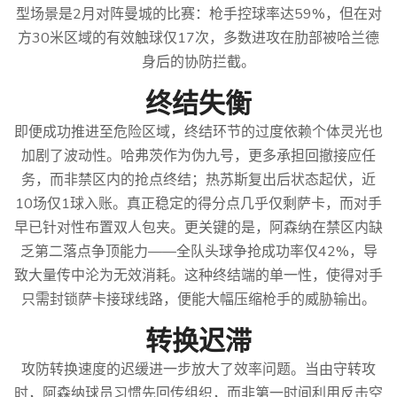
型场景是2月对阵曼城的比赛：枪手控球率达59%，但在对
方30米区域的有效触球仅17次，多数进攻在肋部被哈兰德
身后的协防拦截。
终结失衡
即便成功推进至危险区域，终结环节的过度依赖个体灵光也
加剧了波动性。哈弗茨作为伪九号，更多承担回撤接应任
务，而非禁区内的抢点终结；热苏斯复出后状态起伏，近
10场仅1球入账。真正稳定的得分点几乎仅剩萨卡，而对手
早已针对性布置双人包夹。更关键的是，阿森纳在禁区内缺
乏第二落点争顶能力——全队头球争抢成功率仅42%，导
致大量传中沦为无效消耗。这种终结端的单一性，使得对手
只需封锁萨卡接球线路，便能大幅压缩枪手的威胁输出。
转换迟滞
攻防转换速度的迟缓进一步放大了效率问题。当由守转攻
时，阿森纳球员习惯先回传组织，而非第一时间利用反击空