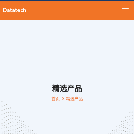
精选产品
首页
精选产品