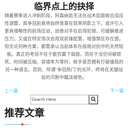
临界点上的抉择
随着赛季进入冲刺阶段，阿森纳若无法在战术层面做出适应
性调整，其争冠前景将始终笼罩在效率阴影之下。或许引入
更具侵略性的前场压迫，迫使对手在后场犯错，可缓解推进
压力；又或在特定场次启用双前锋配置，增强禁区存在感。
但无论何种方案，都需承认当前体系在极限对抗中的天然短
板。真正的考验不在于能否赢下弱旅，而在于当空间被锁
死、时间被压缩、容错率为零时，枪手是否拥有打破僵局的
另一种语言。否则，所谓“争冠热门”的光环，终将在关键战
役的沉默中黯淡褪色。
上一篇
下一篇
推荐文章