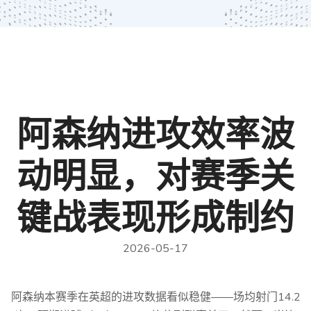
阿森纳进攻效率波
动明显，对赛季关
键战表现形成制约
2026-05-17
阿森纳本赛季在英超的进攻数据看似稳健——场均射门14.2