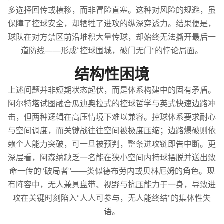
多选择回传或横移，而非冒险直塞。这种对风险的规避，虽
保障了控球安全，却牺牲了进攻的纵深穿透力。结果便是，
球队在对方禁区前沿堆积大量传球，却始终无法撕开最后一
道防线——形成“控球围城，破门无门”的悖论局面。
结构性困境
上述问题并非短期状态起伏，而是体系构建中的固有矛盾。
阿尔特塔试图融合瓜迪奥拉式的控球哲学与英式快速边路冲
击，但两种逻辑在高压情境下难以兼容。控球体系要求耐心
与空间调度，而关键战往往空间被极度压缩；边路爆破则依
赖个人能力突破，可一旦被预判，整条进攻链即告中断。更
深层看，阿森纳缺乏一名能在狭小空间内持球摆脱并送出致
命一传的“破局者”——类似德布劳内或贝林厄姆的角色。现
有阵容中，无人兼具盘带、视野与抗压能力于一身，导致进
攻在关键时刻陷入“人人可参与，无人能终结”的集体性失
语。